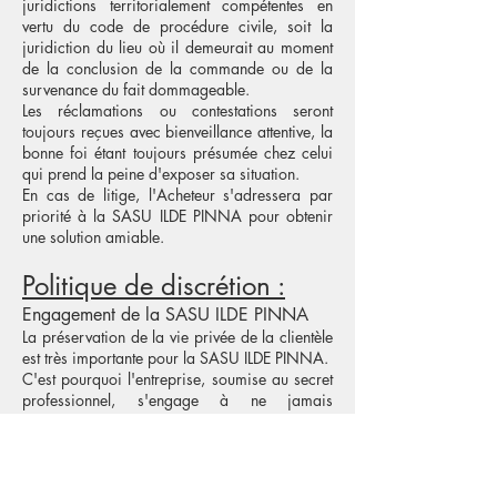
juridictions territorialement compétentes en
vertu du code de procédure civile, soit la
juridiction du lieu où il demeurait au moment
de la conclusion de la commande ou de la
survenance du fait dommageable.
Les réclamations ou contestations seront
toujours reçues avec bienveillance attentive, la
bonne foi étant toujours présumée chez celui
qui prend la peine d'exposer sa situation.
En cas de litige, l'Acheteur s'adressera par
priorité à la SASU ILDE PINNA pour obtenir
une solution amiable.
Politique de discrétion :
Engagement de la SASU ILDE PINNA
La préservation de la vie privée de la clientèle
est très importante pour la SASU ILDE PINNA.
C'est pourquoi l'entreprise, soumise au secret
professionnel, s'engage à ne jamais
communiquer les coordonnées d'aucun
Acheteur, gratuitement ou en contrepartie à
des tiers.
Toutes ces données peuvent être modifiées par