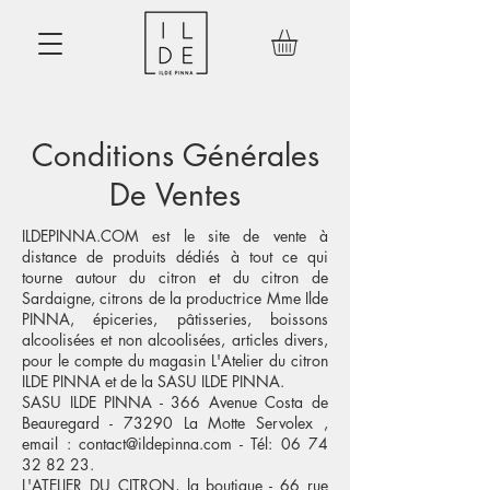
Conditions Générales
De Ventes
ILDEPINNA.COM est le site de vente à
distance de produits dédiés à tout ce qui
tourne autour du citron et du citron de
Sardaigne, citrons de la productrice Mme Ilde
PINNA, épiceries, pâtisseries, boissons
alcoolisées et non alcoolisées, articles divers,
pour le compte du magasin L'Atelier du citron
ILDE PINNA et de la SASU ILDE PINNA.
SASU ILDE PINNA -
366 Avenue Costa de
Beauregard - 73290 La Motte Servolex
,
email :
contact@ildepinna.com
-
Tél:
06 74
32 82 23
.
L'ATELIER DU CITRON, la boutique - 66 rue